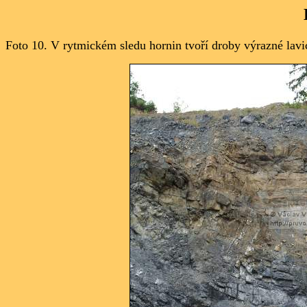
Foto 10.
V rytmickém sledu hornin tvoří droby výrazné lavi