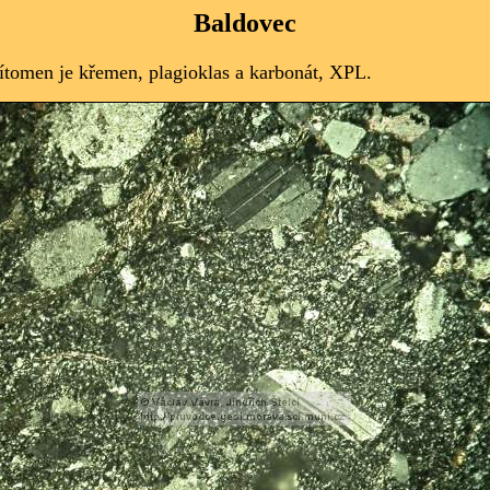
Baldovec
řítomen je křemen, plagioklas a karbonát, XPL.