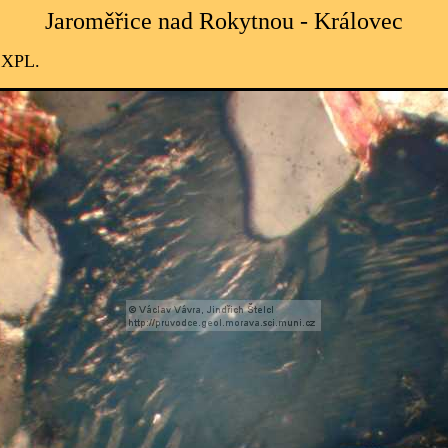
Jaroměřice nad Rokytnou - Královec
, XPL.