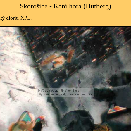
Skorošice - Kaní hora (Hutberg)
itý diorit, XPL
.