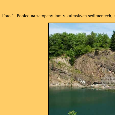
Foto 1. Pohled na zatopený lom v kulmských sedimentech, s