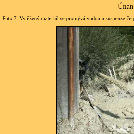
Únan
Foto 7. Vytěžený materiál se promývá vodou a suspenze čer