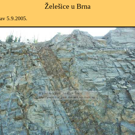
Želešice u Brna
tav 5.9.2005.