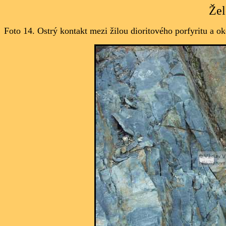
Žel
Foto 14. Ostrý kontakt mezi žilou dioritového porfyritu a ok